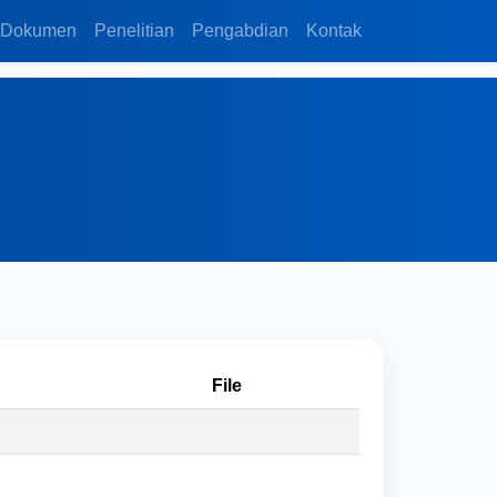
Dokumen
Penelitian
Pengabdian
Kontak
File