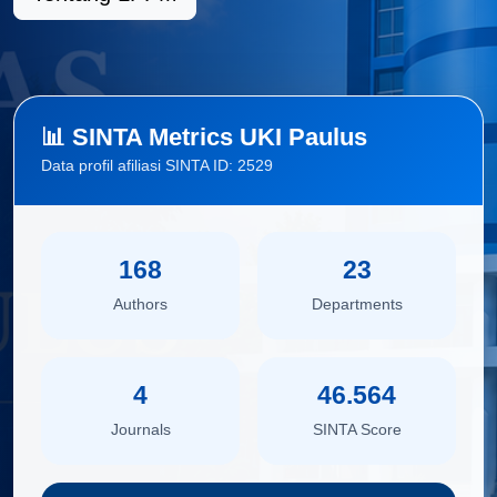
📊 SINTA Metrics UKI Paulus
Data profil afiliasi SINTA ID: 2529
168
23
Authors
Departments
4
46.564
Journals
SINTA Score