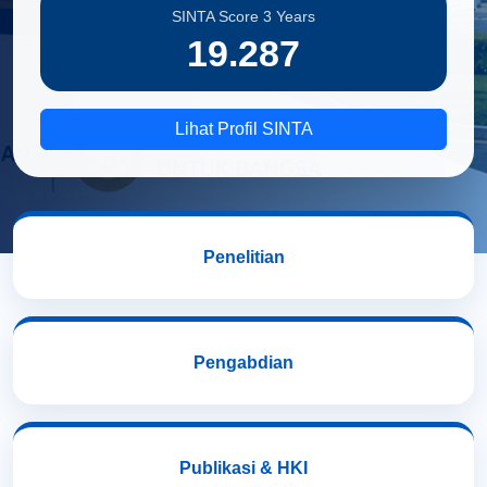
SINTA Score 3 Years
19.287
Lihat Profil SINTA
Penelitian
Pengabdian
Publikasi & HKI